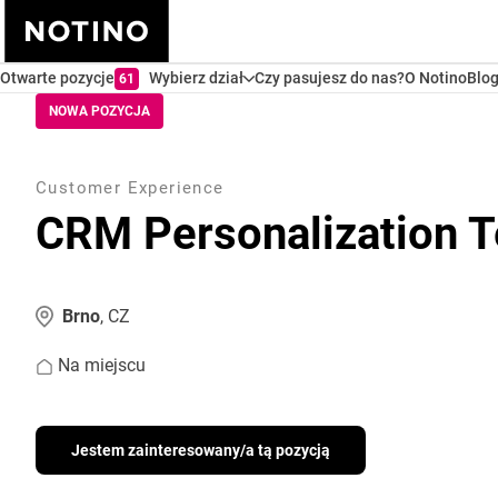
Otwarte pozycje
Wybierz dział
Czy pasujesz do nas?
O Notino
Blo
61
NOWA POZYCJA
Customer Experience
CRM Personalization 
Brno
, CZ
Na miejscu
Jestem zainteresowany/a tą pozycją