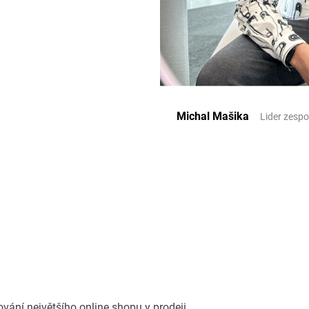
Michal Mašika
Lider zespo
ání největšího online shopu v prodeji