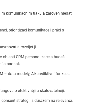
ším komunikačním tlaku a zároveň hledat
nci, prioritizaci komunikace i práci s
rhovat a rozvíjet ji.
 v oblasti CRM personalizace a budeš
ní a naopak.
– data modely, AI/prediktivní funkce a
ngovalo efektivněji a škálovatelněji.
 consent strategií s důrazem na relevanci,