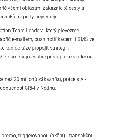
říč všemi oblastmi zákaznické cesty a
zníků až po ty nejvěrnější.
tion Team Leadera, který převezme
příč e-mailem, push notifikacemi i SMS ve
 kdo dokáže propojit strategii,
 z campaign-centric přístupu ke skutečně
 než 20 milionů zákazníků, práce s AI-
 budoucnost CRM v Notinu.
 promo, triggerovanou (akční) i transakční