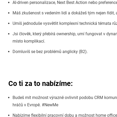
AI-driven personalizace, Next Best Action nebo preferenc
Máš zkušenost s vedením lidí a dokážeš tým nejen řídit, a
Umíš jednoduše vysvětlit komplexní technická témata r
Jsi člověk, který přebírá ownership, umí fungovat v dyna
místo komplikací.
Domluvíš se bez problémů anglicky (B2).
Co ti za to nabízíme:
Budeš mít možnost výrazně ovlivnit podobu CRM komuni
hráčů v Evropě. #NewMe
Nabízíme flexibilní pracovní dobu a možnost home office