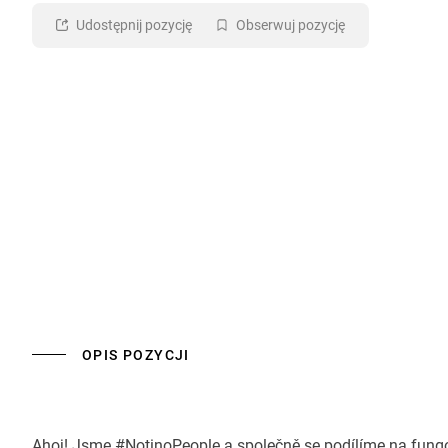
Udostępnij pozycję
Obserwuj pozycję
OPIS POZYCJI
Ahoj! Jsme #NotinoPeople a společně se podílíme na fungov