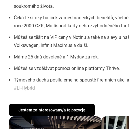
soukromého života.
Čeká tě široký balíček zaměstnaneckých benefitů, včetn
roce 2000 CZK, Multisport karty nebo zvýhodněného tari
Můžeš se těšit na VIP ceny v Notinu a také na slevy u n
Volkswagen, Infinit Maximus a další.
Máme 25 dnů dovolené a 1 Myday za rok.
Můžeš se vzdělávat pomocí online platformy Thrive.
Týmového ducha posilujeme na spoustě firemních akcí a 
#LI-Hybrid
Jestem zainteresowany/a tą pozycją