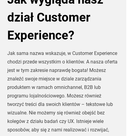
dział Customer
Experience?
Jak sama nazwa wskazuje, w Customer Experience
chodzi przede wszystkim o klientów. A nasza oferta
jest w tym zakresie naprawdę bogata! Możesz
znaleźć swoje miejsce w dziale zarządzania
produktem w ramach omnichannel, B2B lub
programu lojalnościowego. Możesz również
tworzyć treści dla swoich klientów – tekstowe lub
wizualne. Nie możemy się również obejść bez
kolegów z działu badań czy UX. Istnieje wiele
sposobów, aby się z nami realizować i rozwijać,