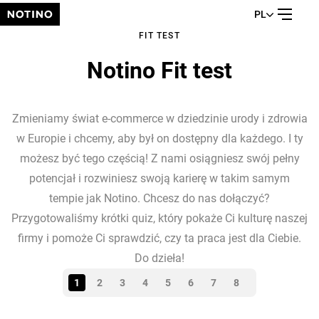
PL
FIT TEST
Notino Fit test
Zmieniamy świat e-commerce w dziedzinie urody i zdrowia
w Europie i chcemy, aby był on dostępny dla każdego. I ty
możesz być tego częścią! Z nami osiągniesz swój pełny
potencjał i rozwiniesz swoją karierę w takim samym
tempie jak Notino. Chcesz do nas dołączyć?
Przygotowaliśmy krótki quiz, który pokaże Ci kulturę naszej
firmy i pomoże Ci sprawdzić, czy ta praca jest dla Ciebie.
Do dzieła!
1
2
3
4
5
6
7
8