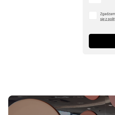
Zgadzam 
się z pol