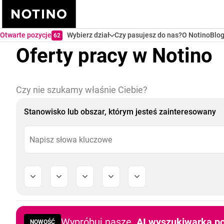
Otwarte pozycje
Wybierz dział
Czy pasujesz do nas?
O Notino
Blo
62
Oferty pracy w Notino
Czy nie szukamy właśnie Ciebie?
Stanowisko lub obszar, którym jesteś zainteresowany
Wypróbuj nasze
AI wyszukiwarka po
NOWOŚĆ