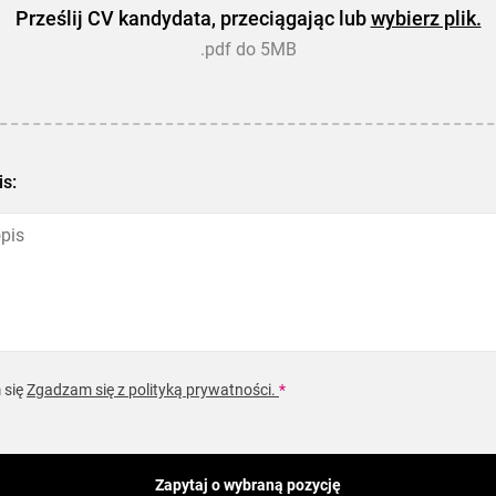
Prześlij CV kandydata, przeciągając lub
wybierz plik.
.pdf do 5MB
is:
 się
Zgadzam się z polityką prywatności.
*
Zapytaj o wybraną pozycję