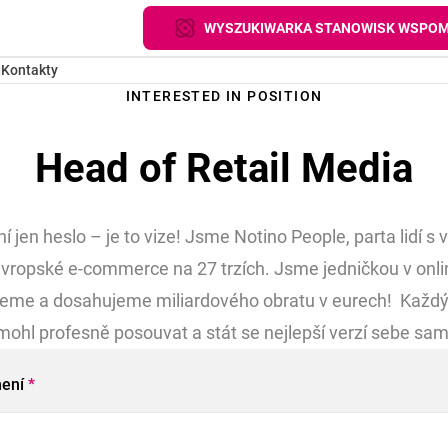
WYSZUKIWARKA STANOWISK WSPOM
g
Kontakty
INTERESTED IN POSITION
Head of Retail Media
 jen heslo – je to vize! Jsme Notino People, parta lidí s 
vropské e-commerce na 27 trzích. Jsme jedničkou v onlin
teme a dosahujeme miliardového obratu v eurech! Každý
mohl profesně posouvat a stát se nejlepší verzí sebe sa
mení
*