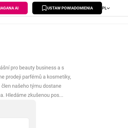
AGANA AI
USTAW POWIADOMIENIA
PL
vášní pro beauty business a s
e prodeji parfémů a kosmetiky,
 člen našeho týmu dostane
ma. Hledáme zkušenou pos...