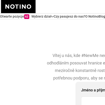
Otwarte pozycje
Wybierz dział
Czy pasujesz do nas?
O Notino
Blo
62
Vítej u nás, kde #NewMe není
odhodláním posouvat hranice e
meziročně konstantně ros
potřebnou podporu, aby se 
Jméno a příj