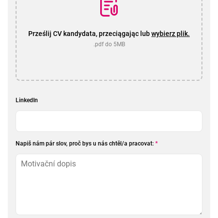
Prześlij CV kandydata, przeciągając lub
wybierz plik.
.pdf do 5MB
LinkedIn
Napiš nám pár slov, proč bys u nás chtěl/a pracovat:
*