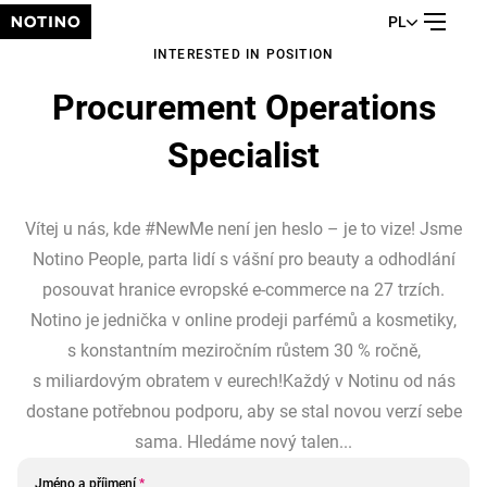
PL
INTERESTED IN POSITION
Procurement Operations
Specialist
Vítej u nás, kde #NewMe není jen heslo – je to vize! Jsme
Notino People, parta lidí s vášní pro beauty a odhodlání
posouvat hranice evropské e-commerce na 27 trzích.
Notino je jednička v online prodeji parfémů a kosmetiky,
s konstantním meziročním růstem 30 % ročně,
s miliardovým obratem v eurech!Každý v Notinu od nás
dostane potřebnou podporu, aby se stal novou verzí sebe
sama. Hledáme nový talen...
Jméno a příjmení
*