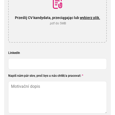
Prześlij CV kandydata, przeciągając lub
wybierz plik.
.pdf do 5MB
LinkedIn
Napiš nám pár slov, proč bys u nás chtěl/a pracovat:
*