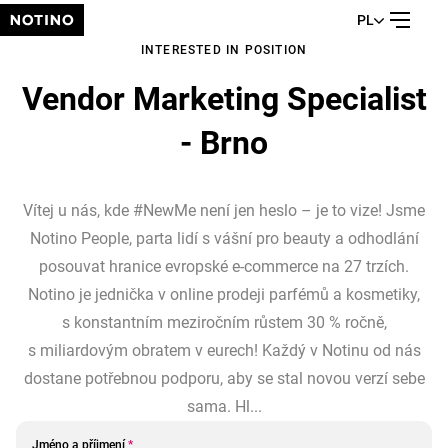
PL
INTERESTED IN POSITION
Vendor Marketing Specialist
- Brno
Vítej u nás, kde #NewMe není jen heslo – je to vize! Jsme
Notino People, parta lidí s vášní pro beauty a odhodlání
posouvat hranice evropské e-commerce na 27 trzích.
Notino je jednička v online prodeji parfémů a kosmetiky,
s konstantním meziročním růstem 30 % ročně,
s miliardovým obratem v eurech! Každý v Notinu od nás
dostane potřebnou podporu, aby se stal novou verzí sebe
sama. Hl...
Jméno a příjmení
*