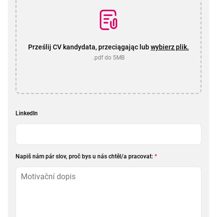
Prześlij CV kandydata, przeciągając lub
wybierz plik.
.pdf do 5MB
LinkedIn
Napiš nám pár slov, proč bys u nás chtěl/a pracovat:
*