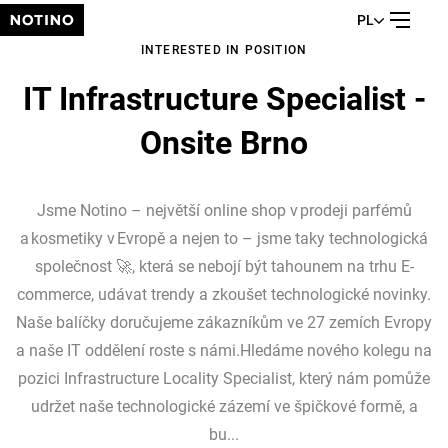
PL
INTERESTED IN POSITION
IT Infrastructure Specialist -
Onsite Brno
Jsme Notino – největší online shop v prodeji parfémů
a kosmetiky v Evropě a nejen to – jsme taky technologická
společnost 🚀, která se nebojí být tahounem na trhu E-
commerce, udávat trendy a zkoušet technologické novinky.
Naše balíčky doručujeme zákazníkům ve 27 zemích Evropy
a naše IT oddělení roste s námi.Hledáme nového kolegu na
pozici Infrastructure Locality Specialist, který nám pomůže
udržet naše technologické zázemí ve špičkové formě, a
bu...