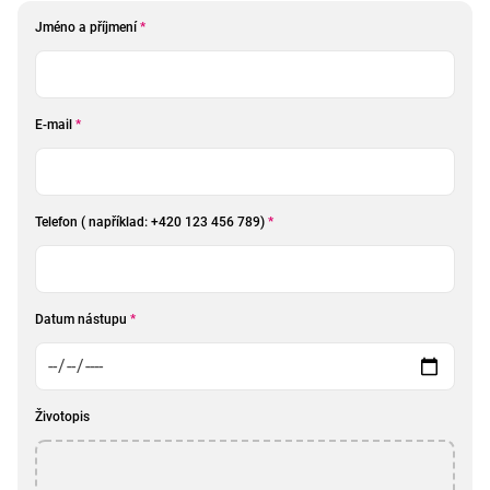
Jméno a příjmení
*
E-mail
*
Telefon ( například: +420 123 456 789)
*
Datum nástupu
*
Životopis