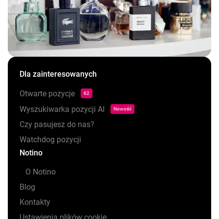
Dla zainteresowanych
Otwarte pozycje
62
Wyszukiwarka pozycji AI
Nowość
Czy pasujesz do nas?
Watchdog pozycji
Notino
O Notino
Blog
Kontakty
Ustawienia plików cookie