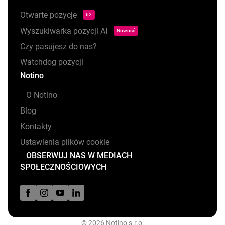
Otwarte pozycje
62
Wyszukiwarka pozycji AI
Nowość
Czy pasujesz do nas?
Watchdog pozycji
Notino
O Notino
Blog
Kontakty
Ustawienia plików cookie
OBSERWUJ NAS W MEDIACH
SPOŁECZNOŚCIOWYCH
© 2026 Notino s.r.o.