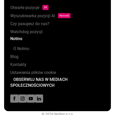
Otwarte pozycje
59
Wyszukiwarka pozycji AI
Nowość
Czy pasujesz do nas?
Watchdog pozycji
Notino
O Notino
Blog
Kontakty
Ustawienia plików cookie
OBSERWUJ NAS W MEDIACH
SPOŁECZNOŚCIOWYCH
© 2026 Notino s.r.o.