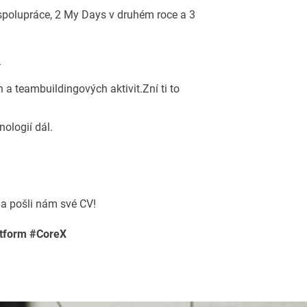
polupráce, 2 My Days v druhém roce a 3
.
a teambuildingových aktivit.Zní ti to
ologií dál.
 a pošli nám své CV!
atform #CoreX