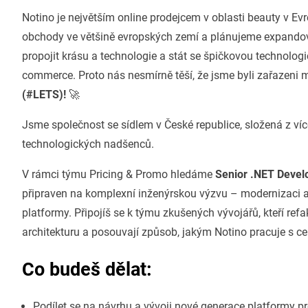
Notino je největším online prodejcem v oblasti beauty v E
obchody ve většině evropských zemí a plánujeme expandova
propojit krásu a technologie a stát se špičkovou technologi
commerce. Proto nás nesmírně těší, že jsme byli zařazeni 
(#LETS)!
🚀
Jsme společnost se sídlem v České republice, složená z víc
technologických nadšenců.
V rámci týmu Pricing & Promo hledáme
Senior .NET Devel
připraven na komplexní inženýrskou výzvu – modernizaci a
platformy. Připojíš se k týmu zkušených vývojářů, kteří refak
architekturu a posouvají způsob, jakým Notino pracuje s 
Co budeš dělat:
Podílet se na návrhu a vývoji nové generace platformy 