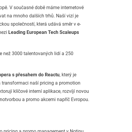
vropě. V současné době máme internetové
t na mnoho dalších trhů. Naší vizí je
ckou společností, která udává směr v e-
mezi
Leading European Tech Scaleups
e než 3000 talentovaných lidí a 250
opera s přesahem do Reactu
, který je
 transformaci naší pricing a promotion
torují klíčové interní aplikace, rozvíjí novou
cenotvorbou a promo akcemi napříč Evropou.
pro pricing a promo management v Notinu.