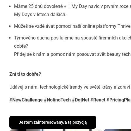
Máme 25 dnů dovolené + 1 My Day navíc v prvním roce s
My Days v letech dalších.
Můžeš se vzdělávat pomocí naší online platformy Thrive
Týmového ducha posilujeme na spoustě firemních akcích 
dobře?
Přidej se k nám a pomoz nám posouvat svět beauty techn
Zní ti to dobře?
Udávej s námi technologické trendy ve světě krásy a zdraví
#NewChallenge #NotinoTech #DotNet #React #PricingPl
Jestem zainteresowany/a tą pozycją