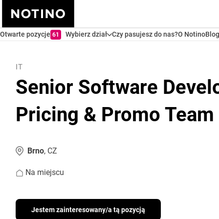
Otwarte pozycje
Wybierz dział
Czy pasujesz do nas?
O Notino
Blo
61
IT
Senior Software Devel
Pricing & Promo Team
Brno
, CZ
Na miejscu
Jestem zainteresowany/a tą pozycją