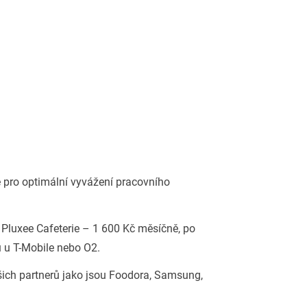
e pro optimální vyvážení pracovního
 Pluxee Cafeterie – 1 600 Kč měsíčně, po
u u T-Mobile nebo O2.
ašich partnerů jako jsou Foodora, Samsung,