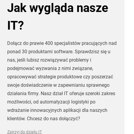
Jak wygląda nasze
IT?
Dołącz do prawie 400 specjalistów pracujących nad
ponad 30 produktami software. Sprawdzisz się u
nas, jeśli lubisz rozwiązywać problemy i
podejmować wyzwania z nimi związane,
opracowywać strategie produktowe czy poszerzać
swoje doświadczenie w zapewnianiu sprawnego
działania firmy. Nasz dział IT oferuje szeroki zakres
możliwości, od automatyzacji logistyki po
wdrażanie innowacyjnych aplikacji dla naszych
klientów. Chcesz do nas dołączyć?
Zajrzyj do działu IT