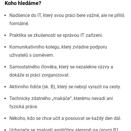
Koho hledáme?
Nadšence do IT, který svou práci bere vážně, ale ne příliš
formálně.
Praktika se zkušeností se správou IT zařízení.
Komunikativního kolegu, který zvládne podporu
uživatelů s úsměvem.
Samostatného člověka, který se nezalekne výzvy a
dokáže si práci zorganizovat.
Aktivního řidiče (sk. B), který se nebojí vyrazit na cesty.
Technicky zdatného „makáče“, kterému nevadí ani
fyzická práce.
Někoho, kdo se chce učit a posouvat se každý den dál.
Uchazeče se znalostí angličtiny alespoň na úrovni B1