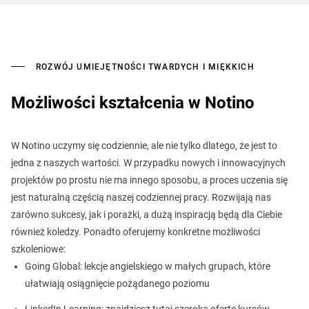
ROZWÓJ UMIEJĘTNOŚCI TWARDYCH I MIĘKKICH
Możliwości kształcenia w Notino
W Notino uczymy się codziennie, ale nie tylko dlatego, że jest to
jedna z naszych wartości. W przypadku nowych i innowacyjnych
projektów po prostu nie ma innego sposobu, a proces uczenia się
jest naturalną częścią naszej codziennej pracy. Rozwijają nas
zarówno sukcesy, jak i porażki, a dużą inspiracją będą dla Ciebie
również koledzy. Ponadto oferujemy konkretne możliwości
szkoleniowe:
Going Global: lekcje angielskiego w małych grupach, które
ułatwiają osiągnięcie pożądanego poziomu
LinkedIn Learning: znajdziesz tutaj szeroką ofertę kursów