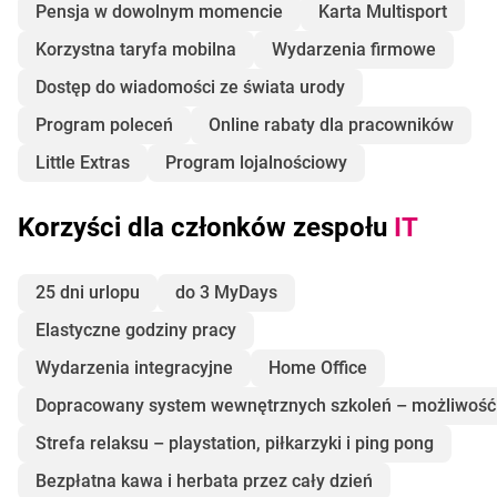
Pensja w dowolnym momencie
Karta Multisport
Korzystna taryfa mobilna
Wydarzenia firmowe
Dostęp do wiadomości ze świata urody
Program poleceń
Online rabaty dla pracowników
Little Extras
Program lojalnościowy
Korzyści dla członków zespołu
IT
25 dni urlopu
do 3 MyDays
Elastyczne godziny pracy
Wydarzenia integracyjne
Home Office
Dopracowany system wewnętrznych szkoleń – możliwość 
Strefa relaksu – playstation, piłkarzyki i ping pong
Bezpłatna kawa i herbata przez cały dzień