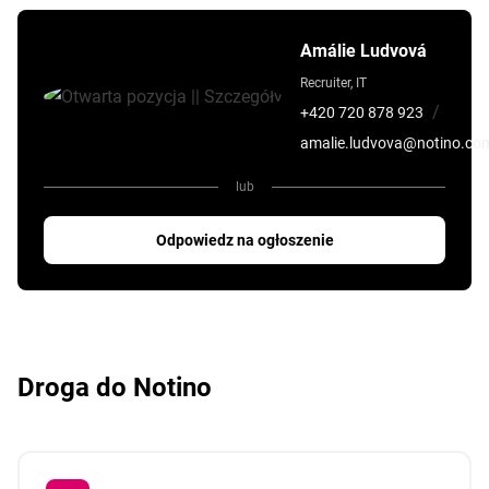
Amálie Ludvová
Recruiter, IT
/
+420 720 878 923
amalie.ludvova@notino.co
lub
Odpowiedz na ogłoszenie
Droga do Notino