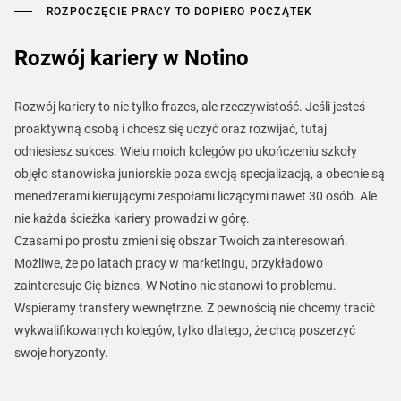
ROZPOCZĘCIE PRACY TO DOPIERO POCZĄTEK
Rozwój kariery w Notino
Rozwój kariery to nie tylko frazes, ale rzeczywistość. Jeśli jesteś
proaktywną osobą i chcesz się uczyć oraz rozwijać, tutaj
odniesiesz sukces. Wielu moich kolegów po ukończeniu szkoły
objęło stanowiska juniorskie poza swoją specjalizacją, a obecnie są
menedżerami kierującymi zespołami liczącymi nawet 30 osób. Ale
nie każda ścieżka kariery prowadzi w górę.
Czasami po prostu zmieni się obszar Twoich zainteresowań.
Możliwe, że po latach pracy w marketingu, przykładowo
zainteresuje Cię biznes. W Notino nie stanowi to problemu.
Wspieramy transfery wewnętrzne. Z pewnością nie chcemy tracić
wykwalifikowanych kolegów, tylko dlatego, że chcą poszerzyć
swoje horyzonty.