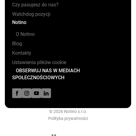
Czy pasujesz do nas?
Watchdog pozycji
Notino
O Notino
Blog
Kontakty
Ustawienia plików cookie
OBSERWUJ NAS W MEDIACH
SPOŁECZNOŚCIOWYCH
© 2026 Notino s.r.o.
Polityka prywatności