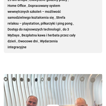
Home Office
,
Dopracowany system
wewnętrznych szkoleń – możliwość
samodzielnego kształcenia się
,
Strefa
relaksu – playstation, piłkarzyki i ping pong
,
Dostęp do najnowszych technologii
,
do 3
MyDays
,
Bezpłatna kawa i herbata przez cały
dzień
,
Owocowe dni
,
Wydarzenia
integracyjne