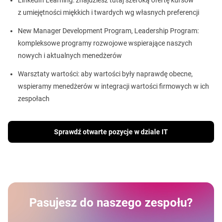
z umiejętności miękkich i twardych wg własnych preferencji
New Manager Development Program, Leadership Program:
kompleksowe programy rozwojowe wspierające naszych
nowych i aktualnych menedżerów
Warsztaty wartości: aby wartości były naprawdę obecne,
wspieramy menedżerów w integracji wartości firmowych w ich
zespołach
Sprawdź otwarte pozycje w dziale IT
Pasujesz do naszego zespołu?