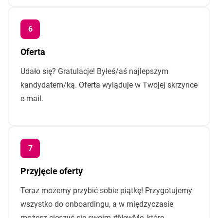
Oferta
Udało się? Gratulacje! Byłeś/aś najlepszym
kandydatem/ką. Oferta wyląduje w Twojej skrzynce
e-mail.
Przyjęcie oferty
Teraz możemy przybić sobie piątkę! Przygotujemy
wszystko do onboardingu, a w międzyczasie
możesz cieszyć się swoim #NewMe, które