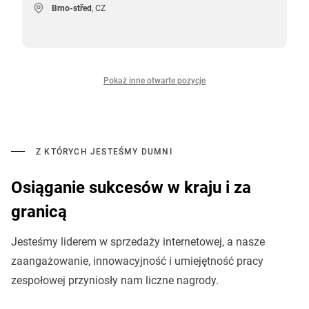
Brno-střed
, CZ
Pokaż inne otwarte pozycje
Z KTÓRYCH JESTEŚMY DUMNI
Osiąganie sukcesów w kraju i za
granicą
Jesteśmy liderem w sprzedaży internetowej, a nasze
zaangażowanie, innowacyjność i umiejętność pracy
zespołowej przyniosły nam liczne nagrody.