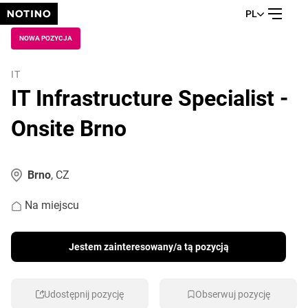
PL
NOWA POZYCJA
IT
IT Infrastructure Specialist -
Onsite Brno
Brno
, CZ
Na miejscu
Jestem zainteresowany/a tą pozycją
Udostępnij pozycję
Obserwuj pozycję