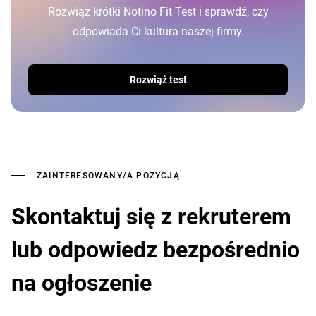
Rozwiąż krótki Notino Fit Test i sprawdź, czy
odpowiada Ci kultura naszej firmy.
Rozwiąż test
ZAINTERESOWANY/A POZYCJĄ
Skontaktuj się z rekruterem
lub odpowiedz bezpośrednio
na ogłoszenie