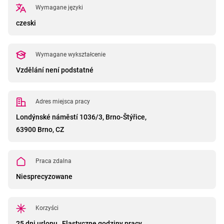
Wymagane języki
czeski
Wymagane wykształcenie
Vzdělání není podstatné
Adres miejsca pracy
Londýnské náměstí 1036/3, Brno-Štýřice,
63900 Brno, CZ
Praca zdalna
Niesprecyzowane
Korzyści
25 dni urlopu
,
Elastyczne godziny pracy
,