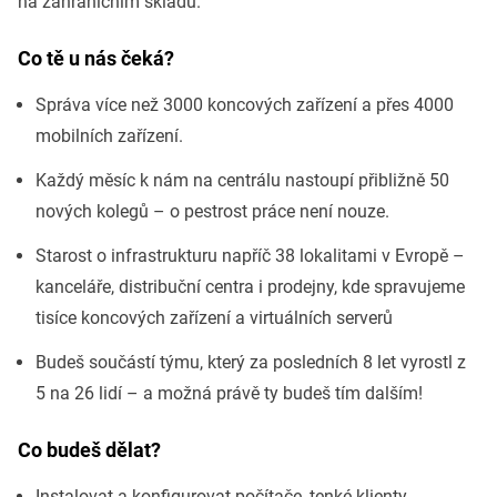
na zahraničním skladu.
Co tě u nás čeká?
Správa více než 3000 koncových zařízení a přes 4000
mobilních zařízení.
Každý měsíc k nám na centrálu nastoupí přibližně 50
nových kolegů – o pestrost práce není nouze.
Starost o infrastrukturu napříč 38 lokalitami v Evropě –
kanceláře, distribuční centra i prodejny, kde spravujeme
tisíce koncových zařízení a virtuálních serverů
Budeš součástí týmu, který za posledních 8 let vyrostl z
5 na 26 lidí – a možná právě ty budeš tím dalším!
Co budeš dělat?
Instalovat a konfigurovat počítače, tenké klienty,