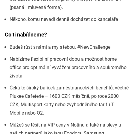
(psaná i mluvená forma).
Někoho, komu nevadí denně docházet do kanceláře
Co ti nabídneme?
Budeš růst s námi a my s tebou. #NewChallenge.
Nabízíme flexibilní pracovní dobu a možnost home
office pro optimální vyvážení pracovního a soukromého
života.
Čeká tě široký balíček zaměstnaneckých benefitů, včetně
Pluxee Cafeterie – 1600 CZK měsíčně, po roce 2000
CZK, Multisport karty nebo zvýhodněného tarifu T-
Mobile nebo O2.
Můžeš se těšit na VIP ceny v Notinu a také na slevy u
našich partnerů jako jsou Foodora, Samsung,